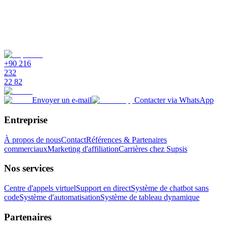
+90 216
232
22 82
Envoyer un e-mail
Contacter via WhatsApp
Entreprise
À propos de nous
Contact
Références & Partenaires
commerciaux
Marketing d'affiliation
Carrières chez Supsis
Nos services
Centre d'appels virtuel
Support en direct
Système de chatbot sans
code
Système d'automatisation
Système de tableau dynamique
Partenaires