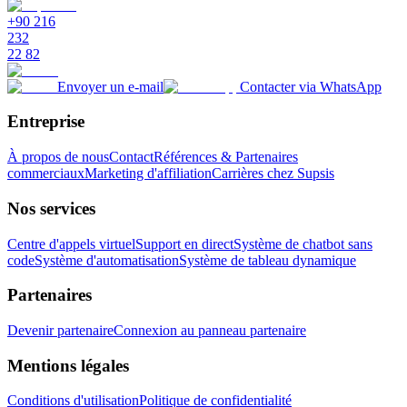
+90 216
232
22 82
Envoyer un e-mail
Contacter via WhatsApp
Entreprise
À propos de nous
Contact
Références & Partenaires
commerciaux
Marketing d'affiliation
Carrières chez Supsis
Nos services
Centre d'appels virtuel
Support en direct
Système de chatbot sans
code
Système d'automatisation
Système de tableau dynamique
Partenaires
Devenir partenaire
Connexion au panneau partenaire
Mentions légales
Conditions d'utilisation
Politique de confidentialité