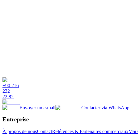
info@supsis.com
Téléphone
:
+90 216 232 22 82
E-mail
:
info@supsis.com
Téléphone
:
+90 216 232 22 82
+90 216
232
22 82
Envoyer un e-mail
Contacter via WhatsApp
Entreprise
À propos de nous
Contact
Références & Partenaires commerciaux
Marke