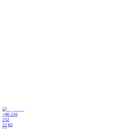
Quels types de fichiers puis-je partager ?
Vous pouvez partager depuis le panneau de chat des fichiers tels que 
Tous les agents accèdent-ils aux mêmes fichiers ?
Les partages de fichiers sont-ils sécurisés ?
Quels avantages l'intégration Google Drive apporte-t-elle ?
+90 216
232
22 82