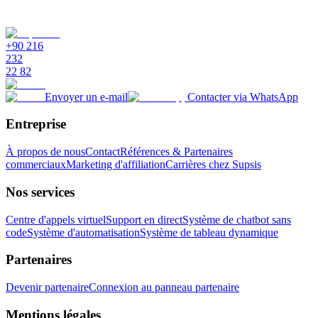
Cela s'intègre-t-il à mon CRM existant ?
+90 216
232
22 82
Envoyer un e-mail
Contacter via WhatsApp
Entreprise
À propos de nous
Contact
Références & Partenaires
commerciaux
Marketing d'affiliation
Carrières chez Supsis
Nos services
Centre d'appels virtuel
Support en direct
Système de chatbot sans
code
Système d'automatisation
Système de tableau dynamique
Partenaires
Devenir partenaire
Connexion au panneau partenaire
Mentions légales