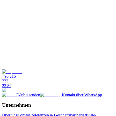
Was ist die WhatsApp Business API?
Die WhatsApp Business API ist eine von Meta entwickelte
Schnittstelle für mittelgroße und große Unternehmen. Sie ermöglicht
es Unternehmen, unbegrenzt Nachrichten zu senden und zu
empfangen, und optimiert die Kunden­kommunikation.
Was sind die Unterschiede zwischen WhatsApp, WhatsApp Business
App und WhatsApp Business API?
Was kostet die WhatsApp Business API?
Wie kann ich die WhatsApp Business API nutzen?
+90 216
232
22 82
E-Mail senden
Kontakt über WhatsApp
Unternehmen
Über uns
Kontakt
Referenzen & Geschäftspartner
Affiliate-