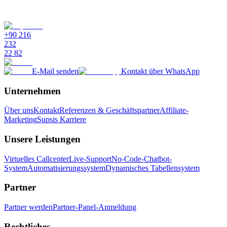
Wie hilft Supsis beim Management von Lieferantenbeziehungen?
+90 216
232
22 82
E-Mail senden
Kontakt über WhatsApp
Unternehmen
Über uns
Kontakt
Referenzen & Geschäftspartner
Affiliate-
Marketing
Supsis Karriere
Unsere Leistungen
Virtuelles Callcenter
Live-Support
No-Code-Chatbot-
System
Automatisierungssystem
Dynamisches Tabellensystem
Partner
Partner werden
Partner-Panel-Anmeldung
Rechtliches