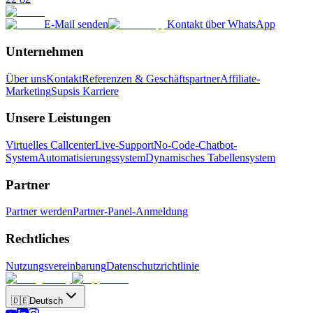
E-Mail senden
Kontakt über WhatsApp
Unternehmen
Über uns
Kontakt
Referenzen & Geschäftspartner
Affiliate-
Marketing
Supsis Karriere
Unsere Leistungen
Virtuelles Callcenter
Live-Support
No-Code-Chatbot-
System
Automatisierungssystem
Dynamisches Tabellensystem
Partner
Partner werden
Partner-Panel-Anmeldung
Rechtliches
Nutzungsvereinbarung
Datenschutzrichtlinie
🇩🇪
Deutsch