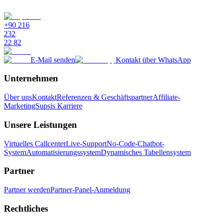
Wie viel lösen AI-Agenten eigenständig?
+90 216
232
22 82
E-Mail senden
Kontakt über WhatsApp
Unternehmen
Über uns
Kontakt
Referenzen & Geschäftspartner
Affiliate-
Marketing
Supsis Karriere
Unsere Leistungen
Virtuelles Callcenter
Live-Support
No-Code-Chatbot-
System
Automatisierungssystem
Dynamisches Tabellensystem
Partner
Partner werden
Partner-Panel-Anmeldung
Rechtliches