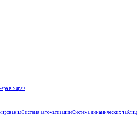
ера в Supsis
ммирования
Система автоматизации
Система динамических таблиц