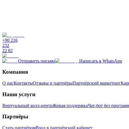
Можно ли задать собственные правила сегментации?
Переходит ли клиент между цепочками при смене сегмента?
Интегрируется ли система с моей CRM?
+90 216
232
22 82
Отправить письмо
Написать в WhatsApp
Компания
О нас
Контакты
Отзывы и партнёры
Партнёрский маркетинг
Карь
Наши услуги
Виртуальный колл-центр
Живая поддержка
Чат-бот без програ
Партнёры
Стать партнёром
Вход в партнёрский кабинет