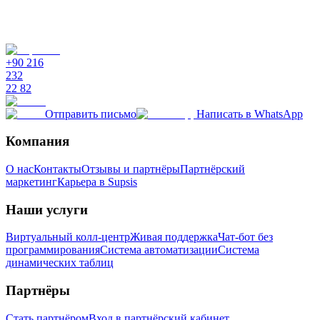
+90 216
232
22 82
Отправить письмо
Написать в WhatsApp
Компания
О нас
Контакты
Отзывы и партнёры
Партнёрский
маркетинг
Карьера в Supsis
Наши услуги
Виртуальный колл-центр
Живая поддержка
Чат-бот без
программирования
Система автоматизации
Система
динамических таблиц
Партнёры
Стать партнёром
Вход в партнёрский кабинет