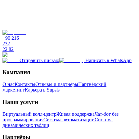
Как измеряется время ответа?
Сколько обращений AI-агенты решают самостоятельно?
+90 216
232
22 82
Отправить письмо
Написать в WhatsApp
Компания
О нас
Контакты
Отзывы и партнёры
Партнёрский
маркетинг
Карьера в Supsis
Наши услуги
Виртуальный колл-центр
Живая поддержка
Чат-бот без
программирования
Система автоматизации
Система
динамических таблиц
Партнёры