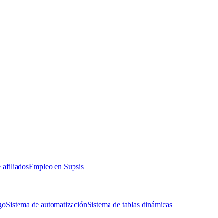
 afiliados
Empleo en Supsis
go
Sistema de automatización
Sistema de tablas dinámicas