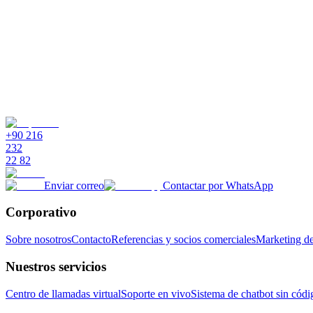
¿Qué nivel de seguridad tienen los datos de los clientes?
¿Qué consultas financieras puede responder el chatbot?
¿Se integra con mi sistema bancario existente?
¿Se pueden automatizar los flujos de KYC y de solicitudes?
+90 216
232
22 82
Enviar correo
Contactar por WhatsApp
Corporativo
Sobre nosotros
Contacto
Referencias y socios comerciales
Marketing de
Nuestros servicios
Centro de llamadas virtual
Soporte en vivo
Sistema de chatbot sin códi