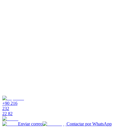
en el corazón del flujo de trabajo.
¿De dónde provienen los datos?
¿Cómo controlo qué campos ve mi equipo?
¿Puedo gestionar flujos de aprobación en la tabla?
¿Puede un cambio en la tabla desencadenar otra acción?
+90 216
232
22 82
Enviar correo
Contactar por WhatsApp