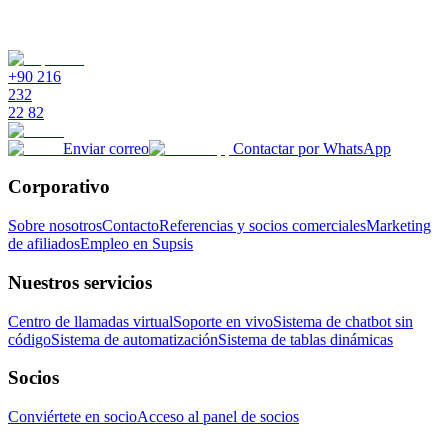
+90 216
232
22 82
Enviar correo
Contactar por WhatsApp
Corporativo
Sobre nosotros
Contacto
Referencias y socios comerciales
Marketing
de afiliados
Empleo en Supsis
Nuestros servicios
Centro de llamadas virtual
Soporte en vivo
Sistema de chatbot sin
código
Sistema de automatización
Sistema de tablas dinámicas
Socios
Conviértete en socio
Acceso al panel de socios