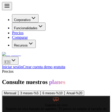
Corporativo
Funcionalidades
Precios
Comparar
Recursos
🇪🇸
Iniciar sesión
Crear cuenta demo gratuita
Precios
Consulte nuestros
planes
Mensual
3 meses
-%
5
6 meses
-%
10
Anual
-%
20
Soporte en vivo
Soporte en vivo basado en agentes. El precio se adapta al tamaño de