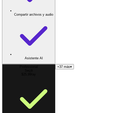
Compartir archivos y audio
Asistente AI
Professional
+37 más
▾
Seçili
$
25,99
/ay