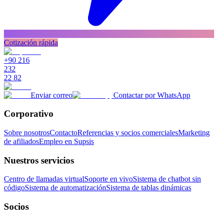
Cotización rápida
+90 216
232
22 82
Enviar correo
Contactar por WhatsApp
Corporativo
Sobre nosotros
Contacto
Referencias y socios comerciales
Marketing
de afiliados
Empleo en Supsis
Nuestros servicios
Centro de llamadas virtual
Soporte en vivo
Sistema de chatbot sin
código
Sistema de automatización
Sistema de tablas dinámicas
Socios