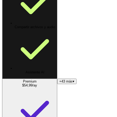
Compartir archivos y audio
Asistente AI
Premium
+43 más
▾
$
54,99
/ay