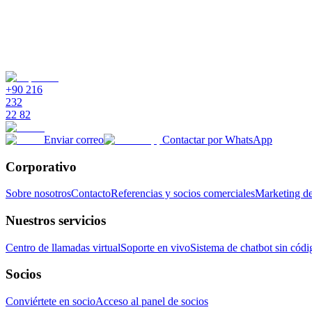
¿Puede Supsis automatizar las respuestas a preguntas habituales?
¿Cómo ayuda Supsis a gestionar las relaciones con los proveedores?
+90 216
232
22 82
Enviar correo
Contactar por WhatsApp
Corporativo
Sobre nosotros
Contacto
Referencias y socios comerciales
Marketing de
Nuestros servicios
Centro de llamadas virtual
Soporte en vivo
Sistema de chatbot sin códi
Socios
Conviértete en socio
Acceso al panel de socios