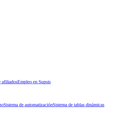
 afiliados
Empleo en Supsis
go
Sistema de automatización
Sistema de tablas dinámicas