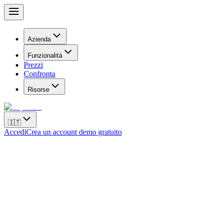
Azienda
Funzionalità
Prezzi
Confronta
Risorse
🇮🇹
Accedi
Crea un account demo gratuito