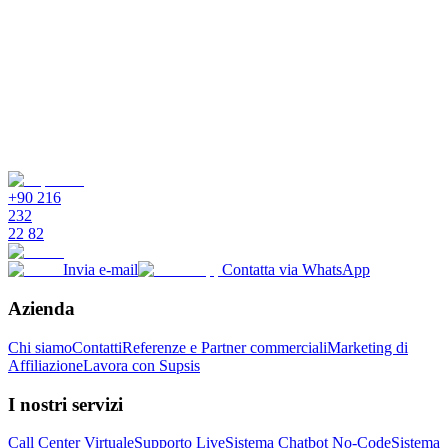
Prova Gratis
Contatta il Team Commerciale
+90 216
232
22 82
Invia e-mail
Contatta via WhatsApp
Azienda
Chi siamo
Contatti
Referenze e Partner commerciali
Marketing di
Affiliazione
Lavora con Supsis
I nostri servizi
Call Center Virtuale
Supporto Live
Sistema Chatbot No-Code
Sistema