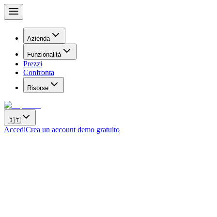
Azienda
Funzionalità
Prezzi
Confronta
Risorse
🇮🇹
Accedi
Crea un account demo gratuito