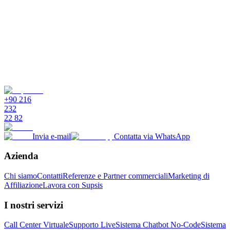
I dati email sono al sicuro?
+90 216
232
22 82
Invia e-mail
Contatta via WhatsApp
Azienda
Chi siamo
Contatti
Referenze e Partner commerciali
Marketing di
Affiliazione
Lavora con Supsis
I nostri servizi
Call Center Virtuale
Supporto Live
Sistema Chatbot No-Code
Sistema