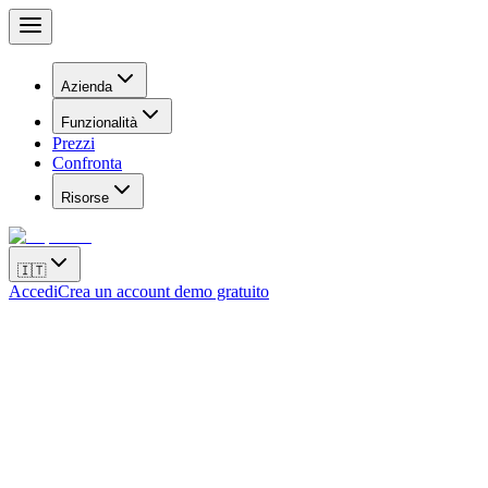
Azienda
Funzionalità
Prezzi
Confronta
Risorse
🇮🇹
Accedi
Crea un account demo gratuito