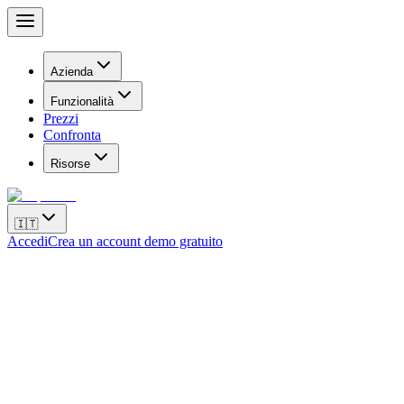
Azienda
Funzionalità
Prezzi
Confronta
Risorse
🇮🇹
Accedi
Crea un account demo gratuito