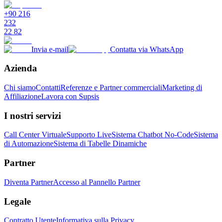
+90 216
232
22 82
Invia e-mail
Contatta via WhatsApp
Azienda
Chi siamo
Contatti
Referenze e Partner commerciali
Marketing di
Affiliazione
Lavora con Supsis
I nostri servizi
Call Center Virtuale
Supporto Live
Sistema Chatbot No-Code
Sistema
di Automazione
Sistema di Tabelle Dinamiche
Partner
Diventa Partner
Accesso al Pannello Partner
Legale
Contratto Utente
Informativa sulla Privacy