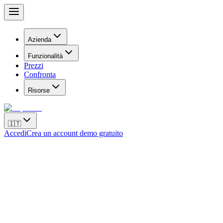
Azienda
Funzionalità
Prezzi
Confronta
Risorse
🇮🇹
Accedi
Crea un account demo gratuito