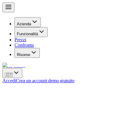
Azienda
Funzionalità
Prezzi
Confronta
Risorse
🇮🇹
Accedi
Crea un account demo gratuito