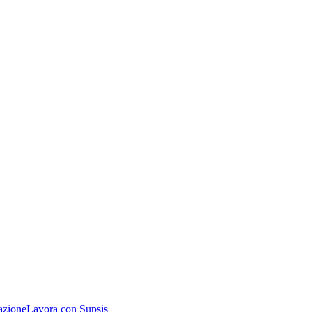
azione
Lavora con Supsis