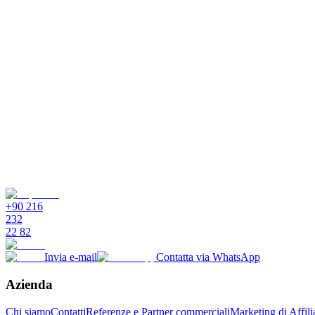
È previsto un servizio di assistenza?
Come aumenta le mie interazioni l'Integrazione Facebook?
È difficile utilizzare Supsis AI?
+90 216
232
22 82
Invia e-mail
Contatta via WhatsApp
Azienda
Chi siamo
Contatti
Referenze e Partner commerciali
Marketing di Affili