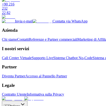
+90 216
232
22 82
Invia e-mail
Contatta via WhatsApp
Azienda
Chi siamo
Contatti
Referenze e Partner commerciali
Marketing di Affili
I nostri servizi
Call Center Virtuale
Supporto Live
Sistema Chatbot No-Code
Sistema 
Partner
Diventa Partner
Accesso al Pannello Partner
Legale
Contratto Utente
Informativa sulla Privacy