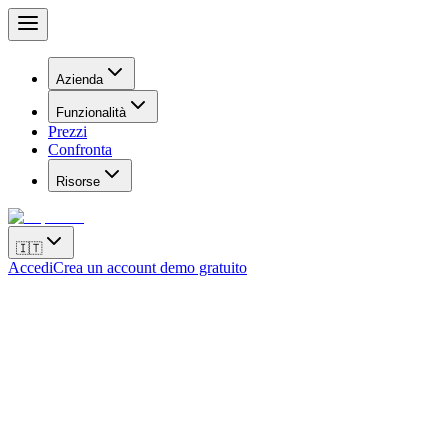
Azienda
Funzionalità
Prezzi
Confronta
Risorse
🇮🇹
Accedi
Crea un account demo gratuito