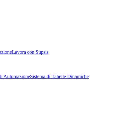
azione
Lavora con Supsis
di Automazione
Sistema di Tabelle Dinamiche