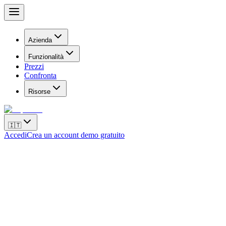
Azienda
Funzionalità
Prezzi
Confronta
Risorse
🇮🇹
Accedi
Crea un account demo gratuito