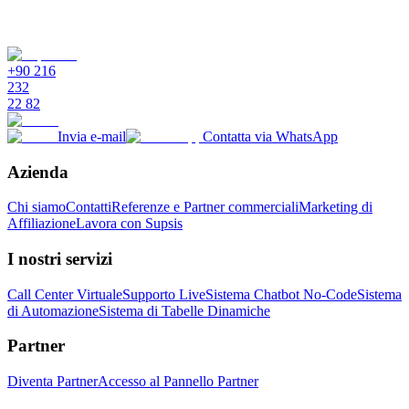
+90 216
232
22 82
Invia e-mail
Contatta via WhatsApp
Azienda
Chi siamo
Contatti
Referenze e Partner commerciali
Marketing di
Affiliazione
Lavora con Supsis
I nostri servizi
Call Center Virtuale
Supporto Live
Sistema Chatbot No-Code
Sistema
di Automazione
Sistema di Tabelle Dinamiche
Partner
Diventa Partner
Accesso al Pannello Partner