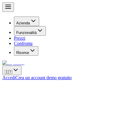
Azienda
Funzionalità
Prezzi
Confronta
Risorse
🇮🇹
Accedi
Crea un account demo gratuito