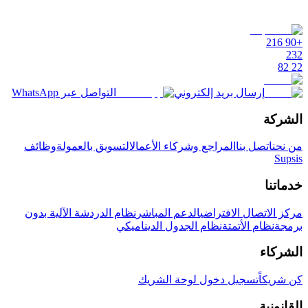
+90 216
232
22 82
إرسال بريد إلكتروني
التواصل عبر WhatsApp
الشركة
من نحن
اتصل بنا
المراجع وشركاء الأعمال
التسويق بالعمولة
وظائف
Supsis
خدماتنا
مركز الاتصال الافتراضي
الدعم المباشر
نظام الدردشة الآلية بدون
برمجة
نظام الأتمتة
نظام الجدول الديناميكي
الشركاء
كن شريكاً
تسجيل دخول لوحة الشريك
القانونية