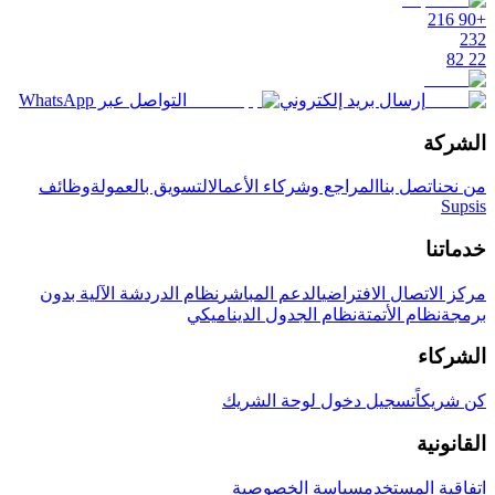
+90 216
232
22 82
إرسال بريد إلكتروني
التواصل عبر WhatsApp
الشركة
من نحن
اتصل بنا
المراجع وشركاء الأعمال
التسويق بالعمولة
وظائف
Supsis
خدماتنا
مركز الاتصال الافتراضي
الدعم المباشر
نظام الدردشة الآلية بدون
برمجة
نظام الأتمتة
نظام الجدول الديناميكي
الشركاء
كن شريكاً
تسجيل دخول لوحة الشريك
القانونية
اتفاقية المستخدم
سياسة الخصوصية