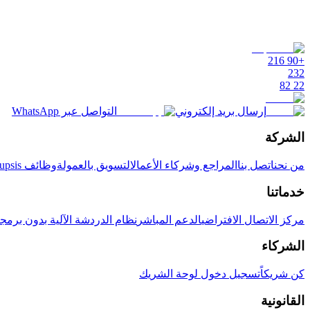
+90 216
232
22 82
إرسال بريد إلكتروني
التواصل عبر WhatsApp
الشركة
من نحن
اتصل بنا
المراجع وشركاء الأعمال
التسويق بالعمولة
وظائف Supsis
خدماتنا
مركز الاتصال الافتراضي
الدعم المباشر
نظام الدردشة الآلية بدون برمج
الشركاء
كن شريكاً
تسجيل دخول لوحة الشريك
القانونية