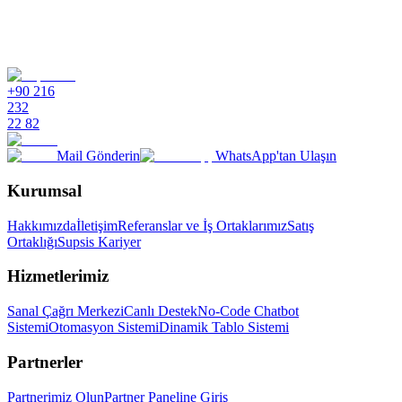
3
Anında Katılın
+90 216
232
22 82
Mail Gönderin
WhatsApp'tan Ulaşın
Kurumsal
Hakkımızda
İletişim
Referanslar ve İş Ortaklarımız
Satış
Ortaklığı
Supsis Kariyer
Hizmetlerimiz
Sanal Çağrı Merkezi
Canlı Destek
No-Code Chatbot
Sistemi
Otomasyon Sistemi
Dinamik Tablo Sistemi
Partnerler
Partnerimiz Olun
Partner Paneline Giriş