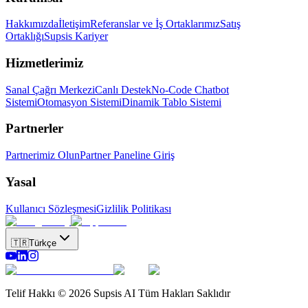
Hakkımızda
İletişim
Referanslar ve İş Ortaklarımız
Satış
Ortaklığı
Supsis Kariyer
Hizmetlerimiz
Sanal Çağrı Merkezi
Canlı Destek
No-Code Chatbot
Sistemi
Otomasyon Sistemi
Dinamik Tablo Sistemi
Partnerler
Partnerimiz Olun
Partner Paneline Giriş
Yasal
Kullanıcı Sözleşmesi
Gizlilik Politikası
🇹🇷
Türkçe
Telif Hakkı © 2026 Supsis AI Tüm Hakları Saklıdır