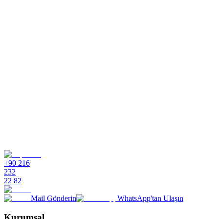
E-Ticaret için Supsis AI, çevrimiçi perakendecilerin kişiselleştirilmiş,
çok kanallı müşteri deneyimleri sunmasına yardımcı olmak için
tasarlanmış yapay zeka destekli bir canlı destek ve chatbot
platformudur. Alışverişçi verilerini entegre eder, SSS'leri
otomatikleştirir ve her kanalda kesintisiz destek sağlar.
Supsis müşteri kişiselleştirmesine nasıl yardımcı olur?
Supsis e-ticaret için hangi kanalları destekliyor?
Supsis sık sorulan soruları otomatik yanıtlayabilir mi?
Supsis tedarikçi ilişkilerini yönetmeye nasıl yardımcı olur?
+90 216
232
22 82
Mail Gönderin
WhatsApp'tan Ulaşın
Kurumsal