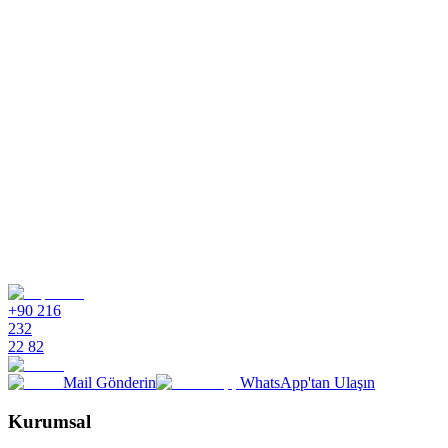
Mevcut müşteri verilerimle entegre olur mu?
Ücretsiz Deneyin
Satış Ekibiyle İletişime Geçin
+90 216
232
22 82
Mail Gönderin
WhatsApp'tan Ulaşın
Kurumsal