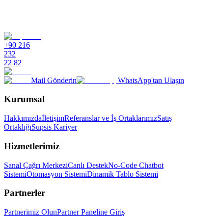
+90 216
232
22 82
Mail Gönderin
WhatsApp'tan Ulaşın
Kurumsal
Hakkımızda
İletişim
Referanslar ve İş Ortaklarımız
Satış
Ortaklığı
Supsis Kariyer
Hizmetlerimiz
Sanal Çağrı Merkezi
Canlı Destek
No-Code Chatbot
Sistemi
Otomasyon Sistemi
Dinamik Tablo Sistemi
Partnerler
Partnerimiz Olun
Partner Paneline Giriş