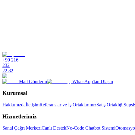
E-posta verilerim güvende mi?
+90 216
232
22 82
Mail Gönderin
WhatsApp'tan Ulaşın
Kurumsal
Hakkımızda
İletişim
Referanslar ve İş Ortaklarımız
Satış Ortaklığı
Supsi
Hizmetlerimiz
Sanal Çağrı Merkezi
Canlı Destek
No-Code Chatbot Sistemi
Otomasyo