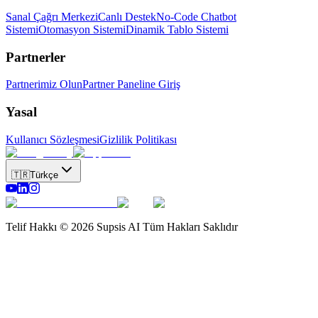
Sanal Çağrı Merkezi
Canlı Destek
No-Code Chatbot
Sistemi
Otomasyon Sistemi
Dinamik Tablo Sistemi
Partnerler
Partnerimiz Olun
Partner Paneline Giriş
Yasal
Kullanıcı Sözleşmesi
Gizlilik Politikası
🇹🇷
Türkçe
Telif Hakkı © 2026 Supsis AI Tüm Hakları Saklıdır