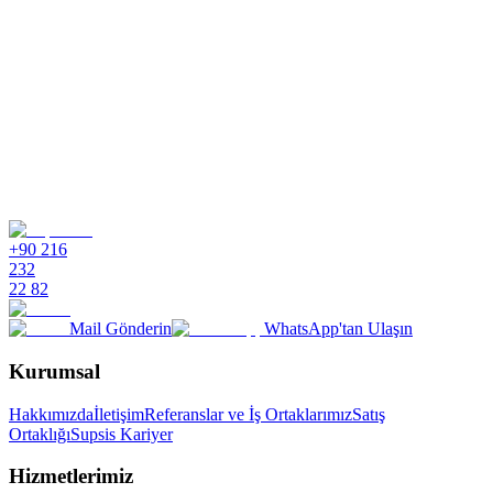
+90 216
232
22 82
Mail Gönderin
WhatsApp'tan Ulaşın
Kurumsal
Hakkımızda
İletişim
Referanslar ve İş Ortaklarımız
Satış
Ortaklığı
Supsis Kariyer
Hizmetlerimiz