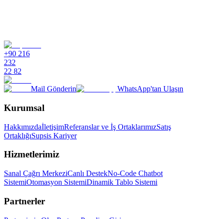
+90 216
232
22 82
Mail Gönderin
WhatsApp'tan Ulaşın
Kurumsal
Hakkımızda
İletişim
Referanslar ve İş Ortaklarımız
Satış
Ortaklığı
Supsis Kariyer
Hizmetlerimiz
Sanal Çağrı Merkezi
Canlı Destek
No-Code Chatbot
Sistemi
Otomasyon Sistemi
Dinamik Tablo Sistemi
Partnerler