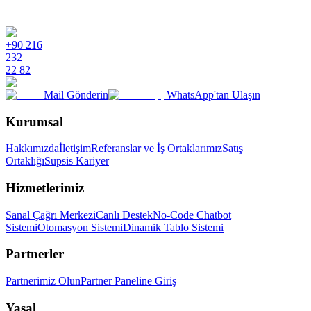
+90 216
232
22 82
Mail Gönderin
WhatsApp'tan Ulaşın
Kurumsal
Hakkımızda
İletişim
Referanslar ve İş Ortaklarımız
Satış
Ortaklığı
Supsis Kariyer
Hizmetlerimiz
Sanal Çağrı Merkezi
Canlı Destek
No-Code Chatbot
Sistemi
Otomasyon Sistemi
Dinamik Tablo Sistemi
Partnerler
Partnerimiz Olun
Partner Paneline Giriş
Yasal