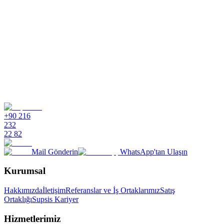
+90 216
232
22 82
Mail Gönderin
WhatsApp'tan Ulaşın
Kurumsal
Hakkımızda
İletişim
Referanslar ve İş Ortaklarımız
Satış
Ortaklığı
Supsis Kariyer
Hizmetlerimiz