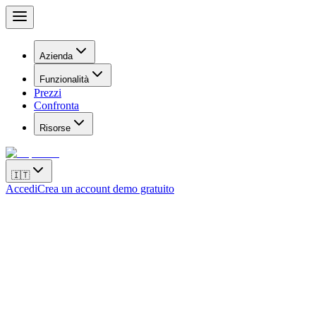
Azienda
Funzionalità
Prezzi
Confronta
Risorse
🇮🇹
Accedi
Crea un account demo gratuito