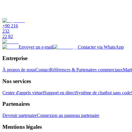
+90 216
232
22 82
Envoyer un e-mail
Contacter via WhatsApp
Entreprise
À propos de nous
Contact
Références & Partenaires commerciaux
Marke
Nos services
Centre d'appels virtuel
Support en direct
Système de chatbot sans code
Partenaires
Devenir partenaire
Connexion au panneau partenaire
Mentions légales