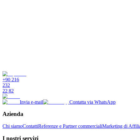
+90 216
232
22 82
Invia e-mail
Contatta via WhatsApp
Azienda
Chi siamo
Contatti
Referenze e Partner commerciali
Marketing di Affili
I nostri servizi