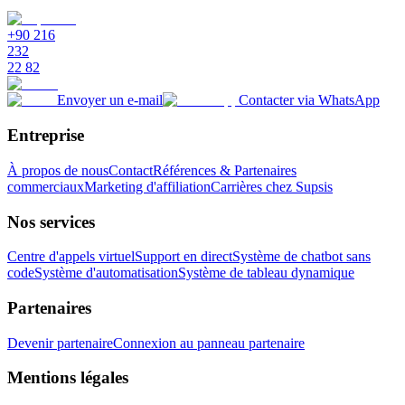
teknolojilerden yararlanmaları çok önemlidir .
+90 216
232
22 82
Envoyer un e-mail
Contacter via WhatsApp
Entreprise
À propos de nous
Contact
Références & Partenaires
commerciaux
Marketing d'affiliation
Carrières chez Supsis
Nos services
Centre d'appels virtuel
Support en direct
Système de chatbot sans
code
Système d'automatisation
Système de tableau dynamique
Partenaires
Devenir partenaire
Connexion au panneau partenaire
Mentions légales