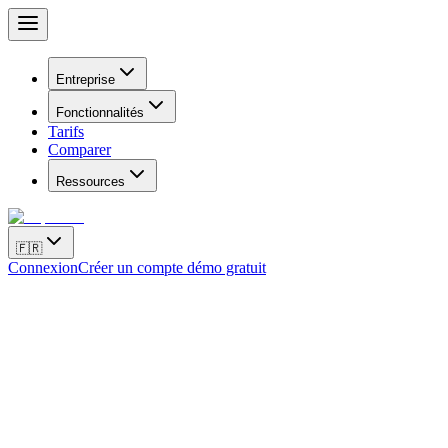
Entreprise
Fonctionnalités
Tarifs
Comparer
Ressources
🇫🇷
Connexion
Créer un compte démo gratuit
Chatbotlar ve Supsis : Dijital Müşteri