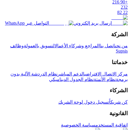
+90 216
232
22 82
إرسال بريد إلكتروني
التواصل عبر WhatsApp
الشركة
من نحن
اتصل بنا
المراجع وشركاء الأعمال
التسويق بالعمولة
وظائف
Supsis
خدماتنا
مركز الاتصال الافتراضي
الدعم المباشر
نظام الدردشة الآلية بدون
برمجة
نظام الأتمتة
نظام الجدول الديناميكي
الشركاء
كن شريكاً
تسجيل دخول لوحة الشريك
القانونية
اتفاقية المستخدم
سياسة الخصوصية