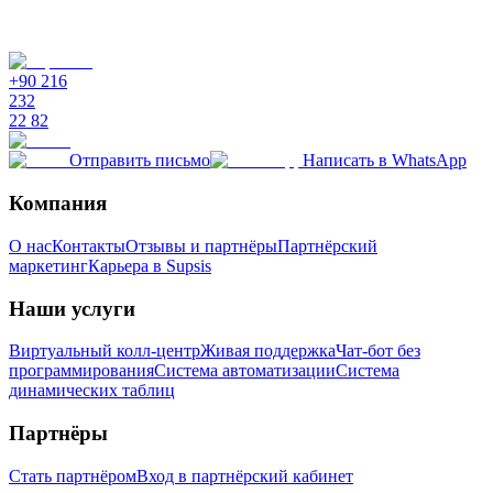
+90 216
232
22 82
Отправить письмо
Написать в WhatsApp
Компания
О нас
Контакты
Отзывы и партнёры
Партнёрский
маркетинг
Карьера в Supsis
Наши услуги
Виртуальный колл-центр
Живая поддержка
Чат-бот без
программирования
Система автоматизации
Система
динамических таблиц
Партнёры
Стать партнёром
Вход в партнёрский кабинет