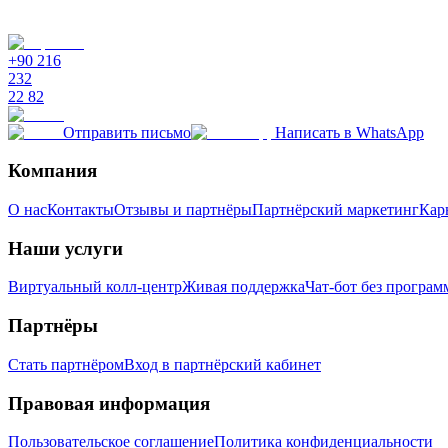
olarak gelişen teknolojiye adapte olmaları ve müşteri ihtiyaçlarına u
ve müşteri odaklı bir yaklaşım benimsemelerine olanak tanır.
+90 216
232
22 82
Отправить письмо
Написать в WhatsApp
Компания
О нас
Контакты
Отзывы и партнёры
Партнёрский маркетинг
Карь
Наши услуги
Виртуальный колл-центр
Живая поддержка
Чат-бот без програ
Партнёры
Стать партнёром
Вход в партнёрский кабинет
Правовая информация
Пользовательское соглашение
Политика конфиденциальности