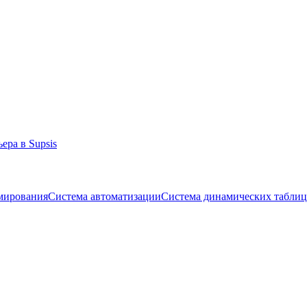
ygun çözümler üretmeleri gerekmektedir. Canlı destek ve chatbot entegras
ера в Supsis
ммирования
Система автоматизации
Система динамических таблиц