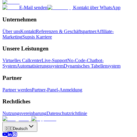
E-Mail senden
Kontakt über WhatsApp
Unternehmen
Über uns
Kontakt
Referenzen & Geschäftspartner
Affiliate-
Marketing
Supsis Karriere
Unsere Leistungen
Virtuelles Callcenter
Live-Support
No-Code-Chatbot-
System
Automatisierungssystem
Dynamisches Tabellensystem
Partner
Partner werden
Partner-Panel-Anmeldung
Rechtliches
Nutzungsvereinbarung
Datenschutzrichtlinie
🇩🇪
Deutsch