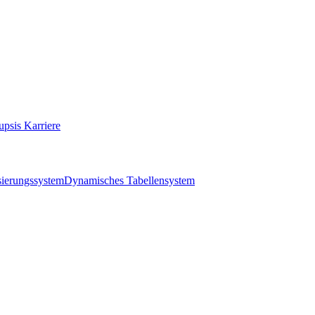
upsis Karriere
ierungssystem
Dynamisches Tabellensystem