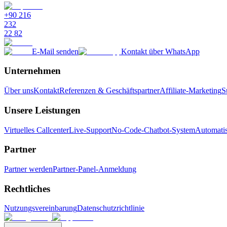
+90 216
232
22 82
E-Mail senden
Kontakt über WhatsApp
Unternehmen
Über uns
Kontakt
Referenzen & Geschäftspartner
Affiliate-Marketing
S
Unsere Leistungen
Virtuelles Callcenter
Live-Support
No-Code-Chatbot-System
Automatis
Partner
Partner werden
Partner-Panel-Anmeldung
Rechtliches
Nutzungsvereinbarung
Datenschutzrichtlinie